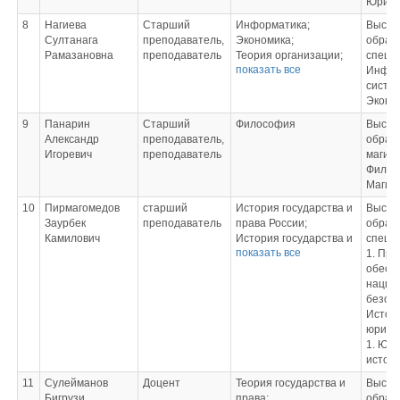
Арбитражный процесс;
Юрист
Энергетическое право;
8
Нагиева
Старший
Информатика;
Высш
Информационное
Султанага
преподаватель,
Экономика;
образ
право;
Рамазановна
преподаватель
Теория организации;
специ
Конкурентное право;
показать все
Информационные
Инфор
Бюджетное право;
технологии в
систем
Инвестиционное
юридической
Эконо
право;
деятельности;
Коммерческое право;
9
Панарин
Старший
Философия
Высш
Цифровые технологии
Правовое
Александр
преподаватель,
образ
в гражданском и
регулирование
Игоревич
преподаватель
магис
арбитражном процессе
электронных закупок;
Филос
Правовое
Магис
регулирование налогов
10
Пирмагомедов
старший
История государства и
Высш
в
Заурбек
преподаватель
права России;
образ
предпринимательстве;
Камилович
История государства и
специ
Правовое
показать все
права зарубежных
1. Пра
(государственное)
стран;
обесп
регулирование
Конституционное
нацио
экономической
право;
безопа
деятельности;
Административное
Истор
Правовое
право;
юрисп
регулирование
Римское право;
1. Юри
финансовых
Муниципальное право
истори
технологий;
России;
Подготовка к сдаче и
11
Сулейманов
Доцент
Теория государства и
Высш
Избирательное право;
сдача
Бигрузи
права;
образ