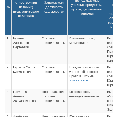
Преподаваемые
у
отчество (при
Занимаемая
учебные предметы,
на
№
наличии)
должность
курсы, дисциплины
на
педагогического
(должности)
(модули)
подго
работника
спец
том ч
и к
1
Бутенко
Старший
Криминалистика;
Высш
Александр
преподаватель
Криминология
образ
Сергеевич
специ
Право
Юрист 
крими
2
Гарунов Сахрат
Старший
Гражданский процесс;
Высш
Курбанович
преподаватель
Уголовный процесс;
образ
Правозащитные
специ
показать все
органы в РФ;
Юрисп
Право и политика;
Юрист
Судебная риторика;
3
Гарунова
Преподаватель,
Безопасность
Высш
Государственная и
Анжела
старший
жизнедеятельности
образ
муниципальная
Абдулазизовна
преподаватель
специ
служба;
Финан
Преступления в сфере
Эконо
экономики;
Правовая охрана
4
Джабаева
Преподаватель,
Юридическая
Высш