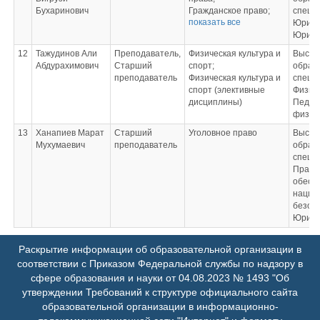
Таможенное право;
государственного
Бухаринович
Гражданское право;
специ
Конституционное
экзамена;
показать все
Экологическое право;
Юрисп
право зарубежных
Выполнение,
Международное право;
Юрист
стран;
подготовка к
Право социального
Мировые религии
12
Тажудинов Али
Преподаватель,
Физическая культура и
Высш
процедуре защиты и
обеспечения;
Абдурахимович
Старший
спорт;
образ
защита выпускной
Трудовое право;
преподаватель
Физическая культура и
специ
квалификационной
Международное
спорт (элективные
Физиче
работы
частное право;
дисциплины)
Педаго
Семейное право;
физиче
Юридическое
проектирование;
13
Ханапиев Марат
Старший
Уголовное право
Высш
Логика;
Мухумаевич
преподаватель
образ
Учебная практика
специ
(ознакомительная
Право
практика);
обесп
Производственная
нацио
практика
безоп
(правоприменительная
Юрист
практика);
Производственная
Раскрытие информации об образовательной организации в
практика
соответствии с Приказом Федеральной службы по надзору в
(преддипломная
сфере образования и науки от 04.08.2023 № 1493 "Об
практика);
Подготовка к сдаче и
утверждении Требований к структуре официального сайта
сдача
образовательной организации в информационно-
государственного