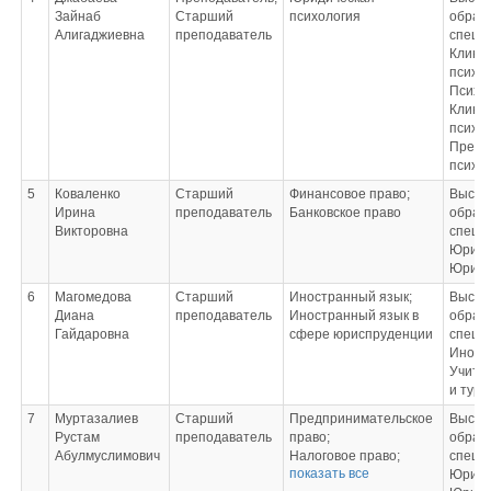
личного пространства
Зайнаб
Старший
психология
образ
в условиях цифровой
Алигаджиевна
преподаватель
специ
среды;
Клини
Предупреждение
психо
преступлений в сфере
Психол
экономики;
Клини
Правовые основы
психол
противодействия
Препо
коррупции;
психо
Правовая культура
5
Коваленко
Старший
Финансовое право;
Высш
современного
Ирина
преподаватель
Банковское право
образ
общества
Викторовна
специ
Юрисп
Юрист
6
Магомедова
Старший
Иностранный язык;
Высш
Диана
преподаватель
Иностранный язык в
образ
Гайдаровна
сфере юриспруденции
специ
Иност
Учител
и туре
7
Муртазалиев
Старший
Предпринимательское
Высш
Рустам
преподаватель
право;
образ
Абулмуслимович
Налоговое право;
специ
показать все
Земельное право;
Юрисп