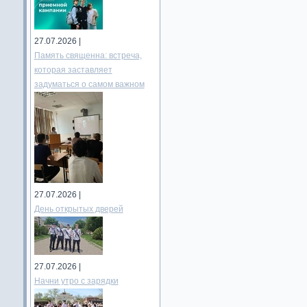
27.07.2026 |
Память священна: встреча,
которая заставляет
задуматься о самом важном
27.07.2026 |
День открытых дверей
27.07.2026 |
Начни утро с зарядки