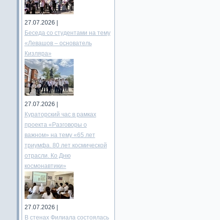
27.07.2026 |
Беседа со студентами на тему
«Левашов – основатель
Кизляра»
27.07.2026 |
Кураторский час в рамках
проекта «Разговоры о
важном» на тему «65 лет
триумфа. 80 лет космической
отрасли. Ко Дню
космонавтики»
27.07.2026 |
В стенах Филиала состоялась