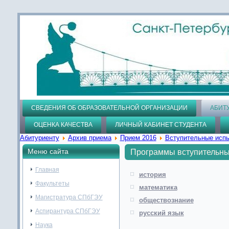
СВЕДЕНИЯ ОБ ОБРАЗОВАТЕЛЬНОЙ ОРГАНИЗАЦИИ
АБИТ
ОЦЕНКА КАЧЕСТВА
ЛИЧНЫЙ КАБИНЕТ СТУДЕНТА
Абитуриенту
Архив приема
Прием 2016
Вступительные исп
Меню сайта
Программы вступительны
Главная
история
Факультеты
математика
Магистратура СПбГЭУ
обществознание
Аспирантура СПбГЭУ
русский язык
Наука