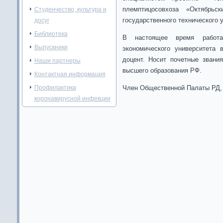
племптицосовхоза «Октябрьс
Студенчество, культура и
государственного технического 
досуг
Библиотека
В настоящее время работае
Выпускники
экономического университета 
доцент. Носит почетные звания
Наши партнеры
высшего образования РФ.
Контактная информация
Профилактика
Член Общественной Палаты РД, 
коронавирусной инфекции