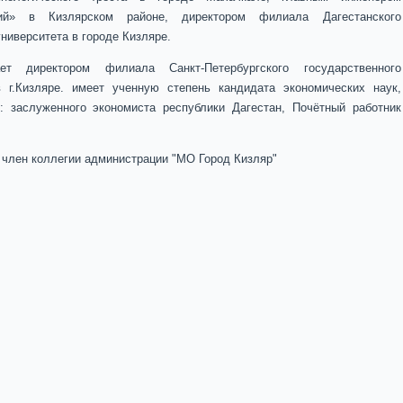
кий» в Кизлярском районе, директором филиала Дагестанского
университета в городе Кизляре.
т директором филиала Санкт-Петербургского государственного
в г.Кизляре. имеет ученную степень кандидата экономических наук,
: заслуженного экономиста республики Дагестан, Почётный работник
член коллегии администрации "МО Город Кизляр"