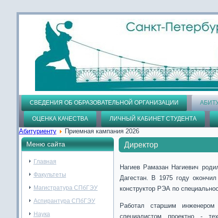
СВЕДЕНИЯ ОБ ОБРАЗОВАТЕЛЬНОЙ ОРГАНИЗАЦИИ
АБИТ
ОЦЕНКА КАЧЕСТВА
ЛИЧНЫЙ КАБИНЕТ СТУДЕНТА
Абитуриенту
Приемная кампания 2026
Меню сайта
Директор
Главная
Нагиев Рамазан Нагиевич родил
Факультеты
Дагестан. В 1975 году окончил
Магистратура СПбГЭУ
конструктор РЭА по специальнос
Аспирантура СПбГЭУ
Работал старшим инженером 
Наука
специалистом проектно - те