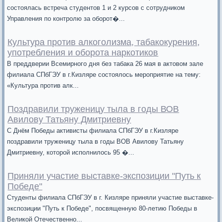
состоялась встреча студентов 1 и 2 курсов с сотрудником
Управления по контролю за оборот�...
Культура против алкоголизма, табакокурения,
употребления и оборота наркотиков
В преддверии Всемирного дня без табака 26 мая в актовом зале
филиала СПбГЭУ в г.Кизляре состоялось мероприятие на тему:
«Культура против алк...
Поздравили труженицу тыла в годы ВОВ
Авилову Татьяну Дмитриевну
С Днём Победы активисты филиала СПбГЭУ в г.Кизляре
поздравили труженицу тыла в годы ВОВ Авилову Татьяну
Дмитриевну, которой исполнилось 95 �...
Приняли участие выставке-экспозиции "Путь к
Победе"
Студенты филиала СПбГЭУ в г. Кизляре приняли участие выставке-
экспозиции "Путь к Победе", посвященную 80-летию Победы в
Великой Отечественно...