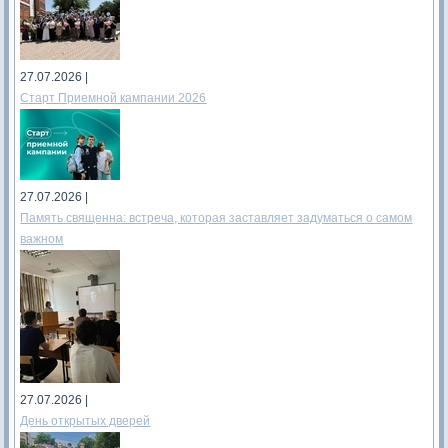
27.07.2026 |
Старт Приемной кампании 2026
27.07.2026 |
Память священна: встреча, которая заставляет задуматься о самом
важном
27.07.2026 |
День открытых дверей