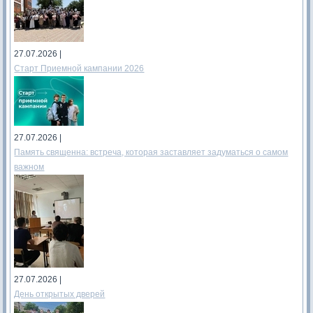
27.07.2026 |
Старт Приемной кампании 2026
27.07.2026 |
Память священна: встреча, которая заставляет задуматься о самом
важном
27.07.2026 |
День открытых дверей