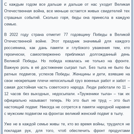
С каждым годом все дальше и дальше от нас уходит Великая
Отечественная война, все меньше остается живых свидетелей тех
страшных событий. Сколько горя, беды она принесла в каждую
семью.
В 2022 году страна отметит 77 годовщину Победы в Великой
Отечественной войне. Этот праздник значимый для каждого
россиянина, как дань памяти и глубокого уважения тем, кто
героически, самоотверженно приближал долгожданный день
Великой Победы. Но победа ковалась не только на фронте.
Важную роль в её достижении сыграл тыл. Без тыла не было бы
ратных подвигов, успехов Победы. Женщины и дети, взявшие на
свои неокрепшие плечи непосильный груз военных работ и забот –
самая достойная часть советского народа. Люди работали по 11 –
12 часов без выходных, недосыпали. «Труженики тыла» – так их
официально называют теперь. Но это был не труд – это был
настоящий подвиг. Никогда не сотрется в памяти народной наравне
с мужским подвигом на фронтах великий женский подвиг в тылу.
Уже не в каждой семье живы те, кто во время войны, трудился не
покладая рук, для того, чтоб обеспечить фронт продуктами