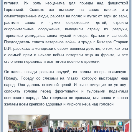
питания. Их роль неоценима для победы над фашисткой
Германией. Сколько же вынесли на своих плечах эти
самоотверженные люди, работая на полях и лугах от зари до зари,
растили своих и чужих осиротевших детей, строили
оборонительные сооружения, выводили страну из разрухи,
терпеливо дожидаясь своих мужей и отцов, братьев и сыновей.
Председатель совета ветеранов войны и труда г. Кизляра Старчак
В.И. рассказала молодежи о своем военном детстве, о том, как она
с семьей прям в начале войны потеряли отца на фронте, и все
сплоченно переживали все тяготы военного времени.
Остались позади раскаты орудий, их залпы теперь знаменуют
Победу. Победу со слезами на глазах, которую выстрадал наш
народ. Она далась огромной ценой. И ныне живущие не устанут
склонять головы перед фронтовыми и тыловыми подвигами
советского народа. Мы гордимся ветеранами, мы снова и снова
желаем всем крепкого здоровья и мирного неба над головой!