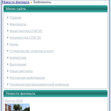
Новости филиала
Библионочь
Меню сайта
Главная
Факультеты
Магистратура СПбГЭУ
Аспирантура СПбГЭУ
Наука
Студенчество, культура и досуг
Библиотека
Выпускники
Наши партнеры
Контактная информация
Профилактика коронавирусной инфекции
Новости филиала
Выпуск 2026